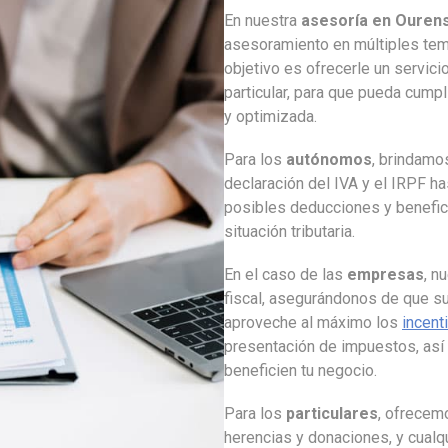
En nuestra
asesoría en Ouren
asesoramiento en múltiples tem
objetivo es ofrecerle un servic
particular, para que pueda cump
y optimizada.
Para los
autónomos
, brindamo
declaración del IVA y el IRPF has
posibles deducciones y benefici
situación tributaria.
En el caso de las
empresas
, n
fiscal, asegurándonos de que s
aproveche al máximo los
incent
presentación de impuestos, así
beneficien tu negocio.
Para los
particulares
, ofrecem
herencias y donaciones, y cualqu