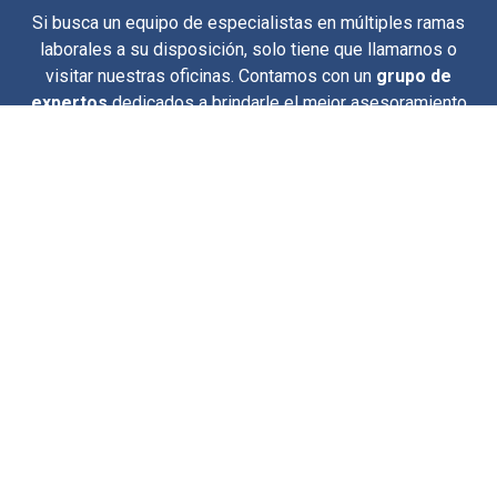
Si busca un equipo de especialistas en múltiples ramas
laborales a su disposición, solo tiene que llamarnos o
visitar nuestras oficinas. Contamos con un
grupo de
expertos
dedicados a brindarle el mejor asesoramiento
en todos los aspectos laborales, desde la gestión de
recursos humanos hasta la resolución de conflictos y la
optimización de procesos.
Nos encargamos de analizar y
comprender sus
necesidades específicas
para ofrecerle soluciones
efectivas y personalizadas. Ya sea una empresa, un
autónomo o un particular, nuestro objetivo es facilitarle la
gestión laboral en Ourense y asegurarnos de que
cumpla
con todas las normativas
.
Confíe en Fidei para un
servicio integral y de calidad
.
Estamos aquí para garantizar que reciba el mejor
asesoramiento y las soluciones más adecuadas para su
situación.