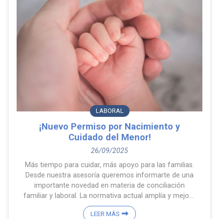
LABORAL
¡Nuevo Permiso por Nacimiento y
Cuidado del Menor!
26/09/2025
Más tiempo para cuidar, más apoyo para las familias.
Desde nuestra asesoría queremos informarte de una
importante novedad en materia de conciliación
familiar y laboral. La normativa actual amplía y mejora
el permiso por nacimiento y cuidado del menor,
LEER MÁS
reconociendo las distintas realidades familiares y