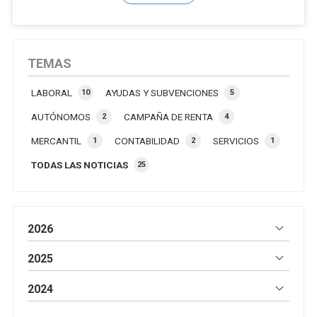
ofreciendo mayor flexibilidad para ambos
progenitores. 19 semanas de descanso para cada
progenitor (32 semanas en familias monoparentales)
Inicio del permiso hasta 4 semanas antes de la fecha
TEMAS
...
LABORAL
AYUDAS Y SUBVENCIONES
10
5
AUTÓNOMOS
CAMPAÑA DE RENTA
2
4
MERCANTIL
CONTABILIDAD
SERVICIOS
1
2
1
TODAS LAS NOTICIAS
25
2026
2025
2024