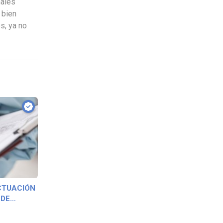
nales
 bien
s, ya no
CTUACIÓN
 DE
27