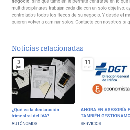
negocio
, sino que también le permite centrarse en lo qu
multidisciplinares trabajan cada día con un solo objetivo: 
controlados todos los flecos de su negocio. Y desde el m
quieren volver a caminar solos. Contacte con nosotros si q
Noticias relacionadas
3
11
jun
mar
¿Qué es la declaración
AHORA EN ASESORÍA F
trimestral del IVA?
TAMBIÉN GESTIONAMO
TRÁMITES DE TRÁFICO
AUTÓNOMOS
SERVICIOS