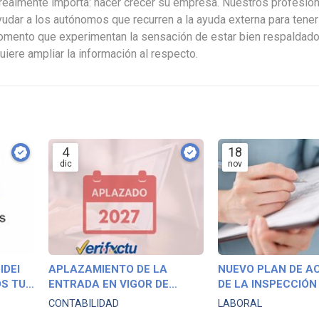
e realmente importa: hacer crecer su empresa. Nuestros profesio
ayudar a los autónomos que recurren a la ayuda externa para tener
omento que experimentan la sensación de estar bien respaldado
uiere ampliar la información al respecto.
4
18
dic
nov
IDEI
APLAZAMIENTO DE LA
NUEVO PLAN DE A
S TUS
ENTRADA EN VIGOR DE
DE LA INSPECCIÓN
VERIFACTU
TRABAJO 2025-20
CONTABILIDAD
LABORAL