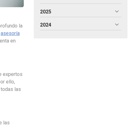
2025
2024
profundo la
u
asesoría
menta en
de expertos
r ello,
 todas las
e las