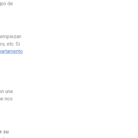
ipo de
o empiezan
s, etc. Si
partamento
on una
que nos
e su